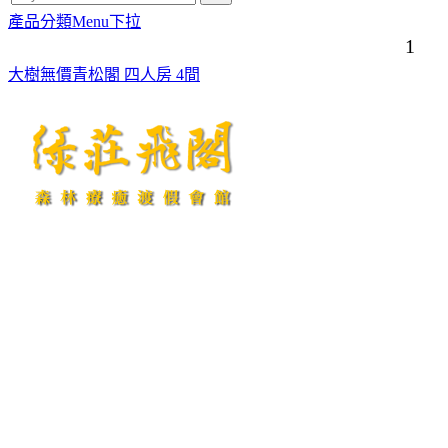
產品分類Menu下拉
1
大樹無價青松閣 四人房 4間
綠莊飛閣．FAX：049-2927861．南投縣警察局埔里分局049-2982429
E-mail:
service@flying-villa.com.tw
http://www.flying-villa.com.tw
綠莊飛閣渡假會館/南投縣民宿420號/訂房專線：049-2927860/地址：南投
縣埔里鎮東潤路52-6號/統編:45571898
大樹無價渡假村民宿/南投縣民宿797號/訂房專線：049-2927871/地址：南
投縣埔里鎮東潤路52-8號/統編:82516568