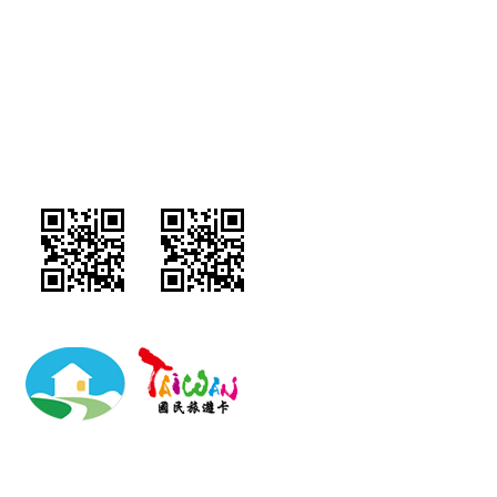
祖谷山里行館民宿/南投縣民宿796號/訂房專線：049-2927859/地址：南投
縣埔里鎮東潤路52號/統編:82518117